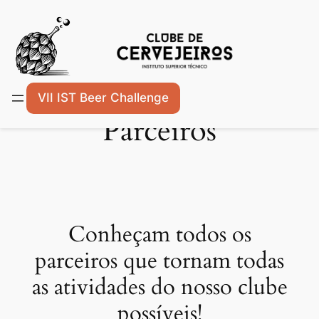
Skip
VII IST Beer Challenge
to
Parceiros
content
Conheçam todos os
parceiros que tornam todas
as atividades do nosso clube
possíveis!